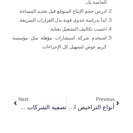
الخاصة بك.
ادرس حجم الإنتاج المتوقع قبل تحديد المساحة
ابدأ بدراسة جدوى قوية بدل القرارات السريعة.
احسب تكاليف التشغيل بعناية.
استخدم شركة استشارات مؤهلة مثل مؤسسة
كريم عوض لتسهيل كل الإجراءات.
Next
Prev
Next
Previous
أنواع التراخيص الاستثمارية ( الترخيص التجاري /النرخيص الصناعي /الترخيص الزراعي /الترخيص الخدمي/ الترخيص العقاري/ ترخيص التعدين /ترخيص النقل )
تصفية الشركات في مصر؟