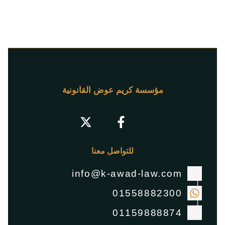
مؤسسة كريم عوض القانونية
للتواصل معنا
info@k-awad-law.com
01558882300
01159888874