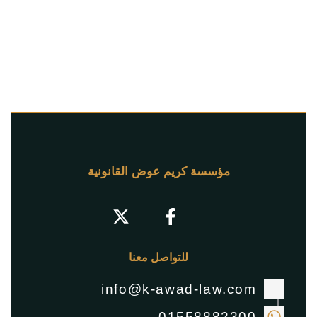
مؤسسة كريم عوض القانونية
للتواصل معنا
info@k-awad-law.com
01558882300