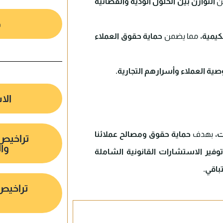
ن
التوازن بين الحلول الودية والقضائية
ق
كيمية،
مما يضمن
حماية حقوق العملاء
ة العملاء وأسرارهم التجارية.
الا
ت،
بهدف
حماية حقوق ومصالح عملائنا
تراخيص 
وال
وفير الاستشارات القانونية الشاملة
باقي.
تراخيص