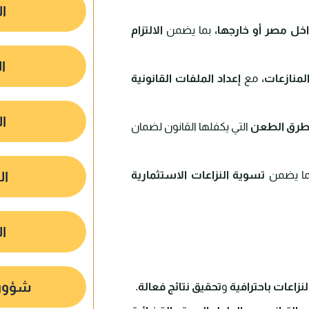
ال
خل مصر أو خارجها،
بما يضمن
الالتزام
ا
لمنازعات،
مع
إعداد الملفات القانونية
ال
طرق الطعن
التي يكفلها القانون لضمان
ا يضمن
تسوية النزاعات الاستثمارية
ال
ال
شؤون 
النزاعات باحترافية
و
تحقيق نتائج فعالة.