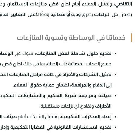
التقاضي،
وتمثيل العملاء أمام
لجان فض منازعات الاستثمار،
وذل
يضمن
حل النزاعات
بطرق
ودية أو قضائية
وفقًا
لأعلى المعايير القانو
خدماتنا في الوساطة وتسوية المنازعات
تقديم حلول شاملة لفض المنازعات:
سواء عبر
الوساط
جميع الجهات القضائية ذات الصلة، بما في ذلك
لجان فض من
تمثيل الشركات والأفراد في كافة مراحل المنازعات التحك
إلى
الدفاع والمرافعة،
لضمان
حماية حقوق العملاء.
صياغة ومراجعة شرط التحكيم والمشارطات التحكيمي
الأطراف
وتفادي أي نزاعات مستقبلية.
إعداد المذكرات التحكيمية،
وتمثيل الشركات أمام
هيئات ال
تقديم الاستشارات القانونية في القضايا التحكيمية
وإدارة