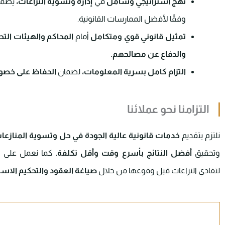
نهج استراتيجي وشامل
في
إدارة وتسوية النزاعات،
يضم
وفقًا لأفضل الممارسات القانونية.
تمثيل قانوني قوي ومتكامل
أمام
المحاكم والهيئات التح
والدفاع عن مصالحهم.
التزام كامل بسرية المعلومات،
لضمان
الحفاظ على خصوصي
التزامنا نحو عملائنا
نلتزم بتقديم
خدمات قانونية عالية الجودة في حل وتسوية المنازعا
وتحقيق
أفضل النتائج بأسرع وقت وأقل تكلفة.
كما نعمل على
ت
لتفادي النزاعات قبل وقوعها من خلال
صياغة العقود والتحكيم الاست